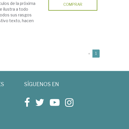
culos de la próxima
COMPRAR
e ilustra a todo
todos sus rasgos
stivo texto, hacen
(current)
«
1
ES
SÍGUENOS EN