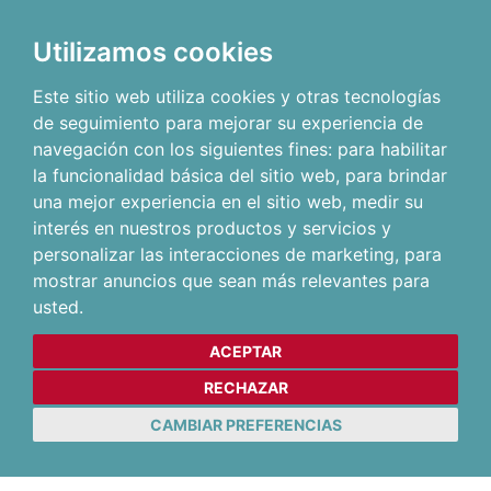
Utilizamos cookies
Este sitio web utiliza cookies y otras tecnologías
de seguimiento para mejorar su experiencia de
navegación con los siguientes fines:
para habilitar
la funcionalidad básica del sitio web
,
para brindar
una mejor experiencia en el sitio web
,
medir su
interés en nuestros productos y servicios y
personalizar las interacciones de marketing
,
para
mostrar anuncios que sean más relevantes para
usted
.
ACEPTAR
RECHAZAR
CAMBIAR PREFERENCIAS