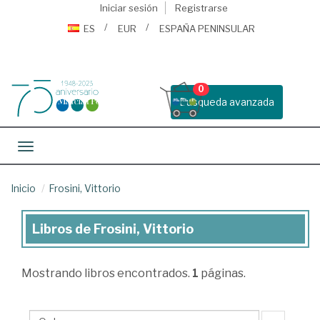
Iniciar sesión
Registrarse
ES
EUR
ESPAÑA PENINSULAR
0
Busqueda avanzada
Toggle navigation
Inicio
Frosini, Vittorio
Libros de Frosini, Vittorio
Libros
de
Mostrando
libros encontrados.
1
páginas.
Frosini,
Vittorio