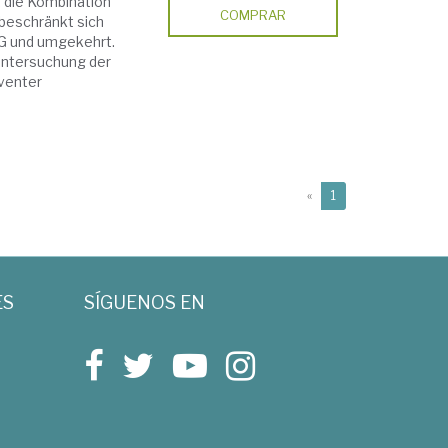
t die Kombination
COMPRAR
beschränkt sich
G und umgekehrt.
 Untersuchung der
venter
(current)
«
1
ES
SÍGUENOS EN