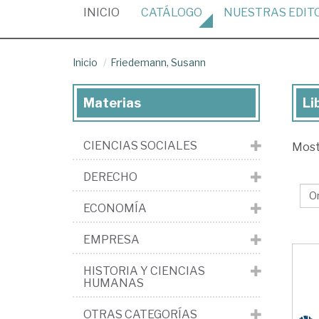
(CURRENT)
INICIO
CATÁLOGO
NUESTRAS
EDIT
Inicio
Friedemann, Susann
Materias
Li
Lib
de
CIENCIAS SOCIALES
Mos
Fr
Su
DERECHO
ECONOMÍA
EMPRESA
HISTORIA Y CIENCIAS
HUMANAS
OTRAS CATEGORÍAS