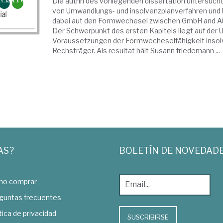
Die autrin des vorliegenden dissertation untersuch
von Umwandlungs- und insolvenzplanverfahren und 
dabei aut den Formwechesel zwischen GmbH and A
Der Schwerpunkt des ersten Kapitels liegt auf der
Voraussetzungen der Formwecheselfähigkeit insol
Rechsträger. Als resultat hält Susann friedemann ...
AS?
BOLETÍN DE NOVEDAD
o comprar
guntas frecuentes
tica de privacidad
SUSCRIBIRSE