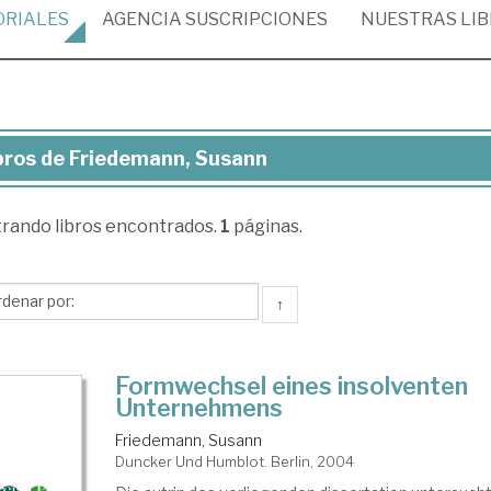
ORIALES
AGENCIA
SUSCRIPCIONES
NUESTRAS
LI
bros de Friedemann, Susann
ros
trando
libros encontrados.
1
páginas.
iedemann,
sann
↑
Formwechsel eines insolventen
Unternehmens
Friedemann, Susann
Duncker Und Humblot. Berlin, 2004