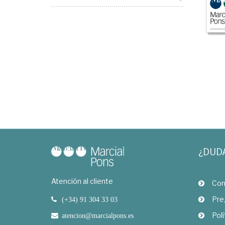
¿DUD
Atención al cliente
Com
Pre
(+34) 91 304 33 03
Polí
atencion@marcialpons.es