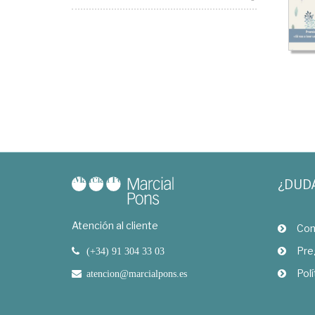
¿DUD
Atención al cliente
Com
Pre
(+34) 91 304 33 03
Polí
atencion@marcialpons.es