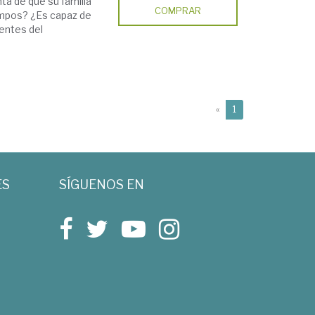
ta de que su familia
COMPRAR
ampos? ¿Es capaz de
ientes del
(current)
«
1
ES
SÍGUENOS EN