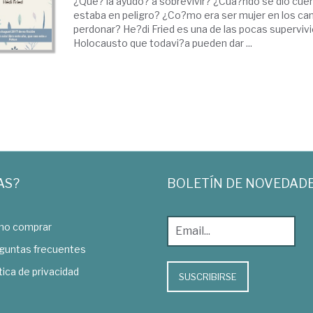
¿Que? la ayudo? a sobrevivir? ¿Cua?ndo se dio cuen
estaba en peligro? ¿Co?mo era ser mujer en los c
perdonar? He?di Fried es una de las pocas superviv
Holocausto que todavi?a pueden dar ...
AS?
BOLETÍN DE NOVEDAD
o comprar
guntas frecuentes
tica de privacidad
SUSCRIBIRSE