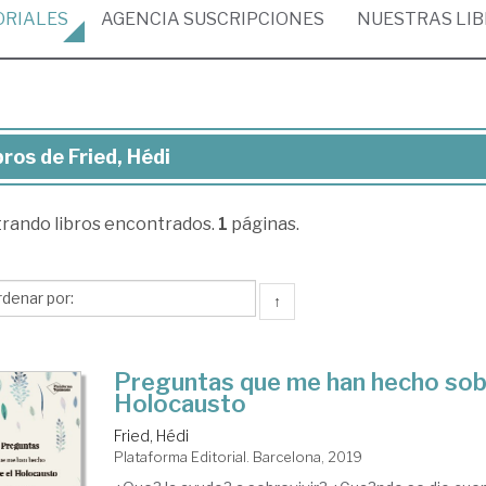
ORIALES
AGENCIA
SUSCRIPCIONES
NUESTRAS
LI
bros de Fried, Hédi
ros
trando
libros encontrados.
1
páginas.
ed,
di
↑
Preguntas que me han hecho sob
Holocausto
Fried, Hédi
Plataforma Editorial. Barcelona, 2019