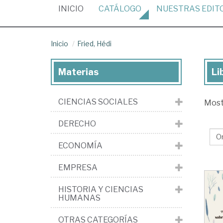
(CURRENT)
INICIO
CATÁLOGO
NUESTRAS
EDIT
Inicio
Fried, Hédi
Materias
Li
Lib
de
CIENCIAS SOCIALES
Mos
Fri
Hé
DERECHO
ECONOMÍA
EMPRESA
HISTORIA Y CIENCIAS
HUMANAS
OTRAS CATEGORÍAS