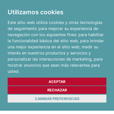
Utilizamos cookies
Este sitio web utiliza cookies y otras tecnologías
de seguimiento para mejorar su experiencia de
navegación con los siguientes fines:
para habilitar
la funcionalidad básica del sitio web
,
para brindar
una mejor experiencia en el sitio web
,
medir su
interés en nuestros productos y servicios y
personalizar las interacciones de marketing
,
para
mostrar anuncios que sean más relevantes para
usted
.
ACEPTAR
RECHAZAR
CAMBIAR PREFERENCIAS