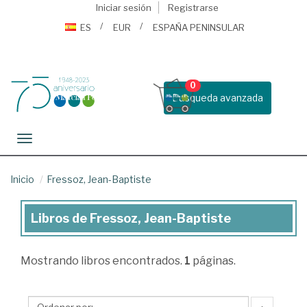
Iniciar sesión
Registrarse
ES
EUR
ESPAÑA PENINSULAR
0
Busqueda avanzada
Toggle navigation
Inicio
Fressoz, Jean-Baptiste
Libros de Fressoz, Jean-Baptiste
Libros
de
Mostrando
libros encontrados.
1
páginas.
Fressoz,
Jean-