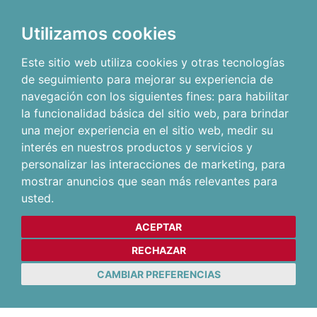
Utilizamos cookies
Este sitio web utiliza cookies y otras tecnologías
de seguimiento para mejorar su experiencia de
navegación con los siguientes fines:
para habilitar
la funcionalidad básica del sitio web
,
para brindar
una mejor experiencia en el sitio web
,
medir su
interés en nuestros productos y servicios y
personalizar las interacciones de marketing
,
para
mostrar anuncios que sean más relevantes para
usted
.
ACEPTAR
RECHAZAR
CAMBIAR PREFERENCIAS