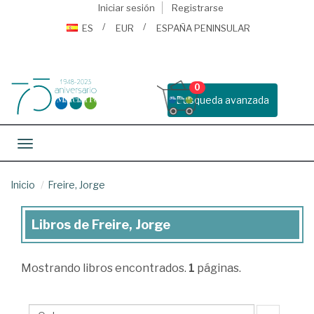
Iniciar sesión
Registrarse
ES
EUR
ESPAÑA PENINSULAR
0
Busqueda avanzada
Toggle navigation
Inicio
Freire, Jorge
Libros de Freire, Jorge
Libros
de
Mostrando
libros encontrados.
1
páginas.
Freire,
Jorge