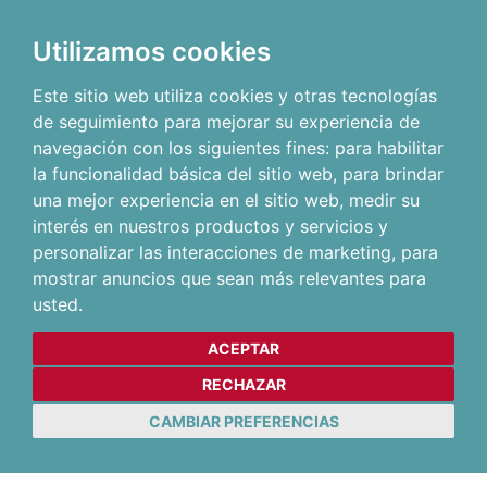
Utilizamos cookies
Este sitio web utiliza cookies y otras tecnologías
de seguimiento para mejorar su experiencia de
navegación con los siguientes fines:
para habilitar
la funcionalidad básica del sitio web
,
para brindar
una mejor experiencia en el sitio web
,
medir su
interés en nuestros productos y servicios y
personalizar las interacciones de marketing
,
para
mostrar anuncios que sean más relevantes para
usted
.
ACEPTAR
RECHAZAR
CAMBIAR PREFERENCIAS