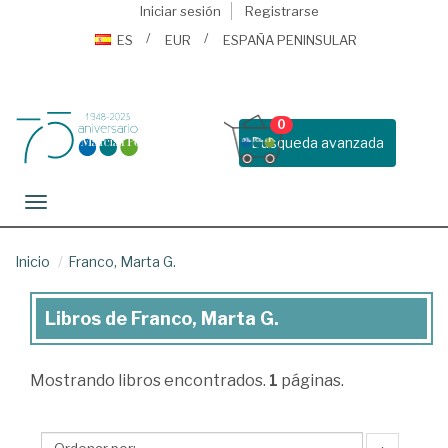
Iniciar sesión
Registrarse
ES
EUR
ESPAÑA PENINSULAR
0
Busqueda avanzada
Toggle navigation
Inicio
Franco, Marta G.
Libros de Franco, Marta G.
Libros
de
Mostrando
libros encontrados.
1
páginas.
Franco,
Marta