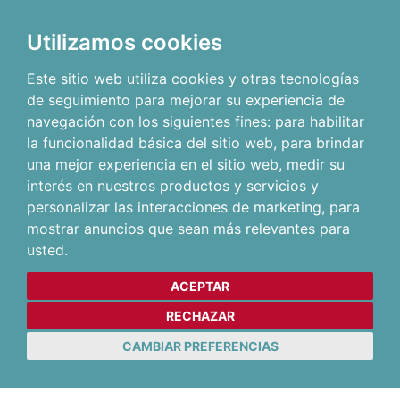
Utilizamos cookies
Este sitio web utiliza cookies y otras tecnologías
de seguimiento para mejorar su experiencia de
navegación con los siguientes fines:
para habilitar
la funcionalidad básica del sitio web
,
para brindar
una mejor experiencia en el sitio web
,
medir su
interés en nuestros productos y servicios y
personalizar las interacciones de marketing
,
para
mostrar anuncios que sean más relevantes para
usted
.
ACEPTAR
RECHAZAR
CAMBIAR PREFERENCIAS