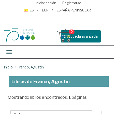
Iniciar sesión
Registrarse
ES
EUR
ESPAÑA PENINSULAR
0
Busqueda avanzada
Toggle navigation
Inicio
Franco, Agustín
Libros de Franco, Agustín
Libros
de
Mostrando
libros encontrados.
1
páginas.
Franco,
Agustín