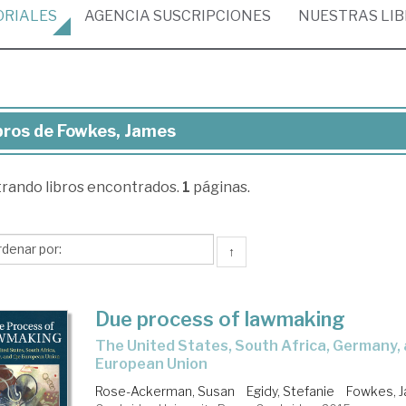
ORIALES
AGENCIA
SUSCRIPCIONES
NUESTRAS
LI
bros de Fowkes, James
ros
trando
libros encontrados.
1
páginas.
wkes,
mes
↑
Due process of lawmaking
the United States, South Africa, Germany, and the
European Union
Rose-Ackerman, Susan
Egidy, Stefanie
Fowkes, 