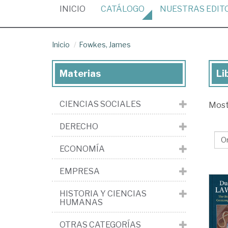
(CURRENT)
INICIO
CATÁLOGO
NUESTRAS
EDIT
Inicio
Fowkes, James
Materias
Li
Lib
de
CIENCIAS SOCIALES
Mos
Fo
Ja
DERECHO
ECONOMÍA
EMPRESA
HISTORIA Y CIENCIAS
HUMANAS
OTRAS CATEGORÍAS