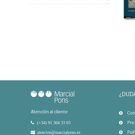
¿DUD
Atención al cliente
Com
Pre
(+34) 91 304 33 03
Polí
atencion@marcialpons.es