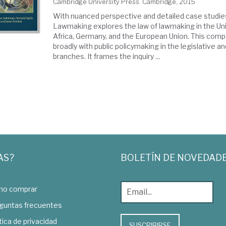
Cambridge University Press. Cambridge, 2015
With nuanced perspective and detailed case studie
Lawmaking explores the law of lawmaking in the Un
Africa, Germany, and the European Union. This comp
broadly with public policymaking in the legislative a
branches. It frames the inquiry ...
AS?
BOLETÍN DE NOVEDAD
o comprar
guntas frecuentes
tica de privacidad
SUSCRIBIRSE