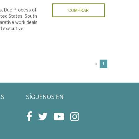
s, Due Process of
COMPRAR
ited States, South
arative work deals
nd executive
(current)
«
1
ES
SÍGUENOS EN