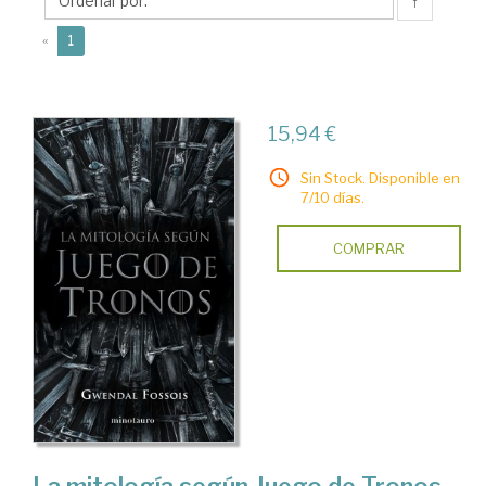
↑
(current)
«
1
15,94 €
Sin Stock. Disponible en
7/10 días.
COMPRAR