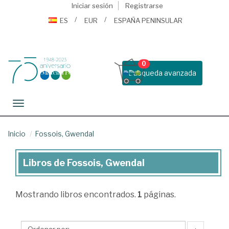
Iniciar sesión
Registrarse
ES
EUR
ESPAÑA PENINSULAR
0
Busqueda avanzada
Toggle navigation
Inicio
Fossois, Gwendal
Libros de Fossois, Gwendal
Libros
de
Mostrando
libros encontrados.
1
páginas.
Fossois,
Gwendal