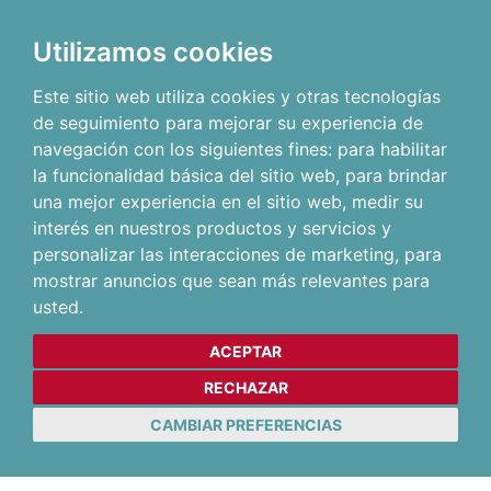
Utilizamos cookies
Este sitio web utiliza cookies y otras tecnologías
de seguimiento para mejorar su experiencia de
navegación con los siguientes fines:
para habilitar
la funcionalidad básica del sitio web
,
para brindar
una mejor experiencia en el sitio web
,
medir su
interés en nuestros productos y servicios y
personalizar las interacciones de marketing
,
para
mostrar anuncios que sean más relevantes para
usted
.
ACEPTAR
RECHAZAR
CAMBIAR PREFERENCIAS