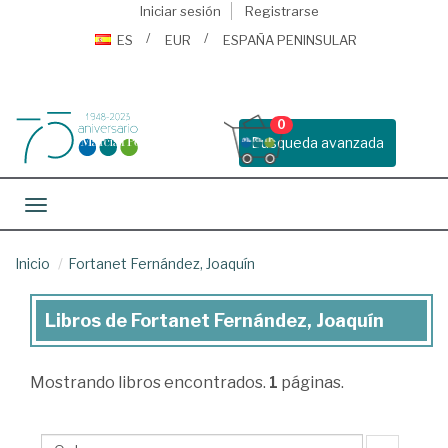
Iniciar sesión
Registrarse
ES
EUR
ESPAÑA PENINSULAR
0
Busqueda avanzada
Toggle navigation
Inicio
Fortanet Fernández, Joaquín
Libros de Fortanet Fernández, Joaquín
Libros
de
Mostrando
libros encontrados.
1
páginas.
Fortanet
Fernández,