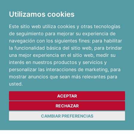
Utilizamos cookies
Este sitio web utiliza cookies y otras tecnologías
de seguimiento para mejorar su experiencia de
navegación con los siguientes fines:
para habilitar
la funcionalidad básica del sitio web
,
para brindar
una mejor experiencia en el sitio web
,
medir su
interés en nuestros productos y servicios y
personalizar las interacciones de marketing
,
para
mostrar anuncios que sean más relevantes para
usted
.
ACEPTAR
RECHAZAR
CAMBIAR PREFERENCIAS