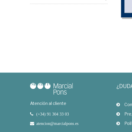
¿DUD
Atención al cliente
Com
Pre
(+34) 91 304 33 03
Polí
atencion@marcialpons.es