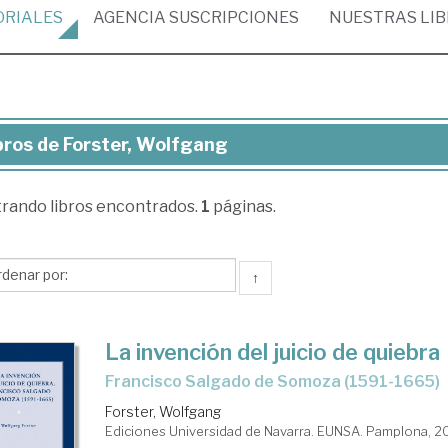
ORIALES
AGENCIA
SUSCRIPCIONES
NUESTRAS
LI
bros de Forster, Wolfgang
ros
trando
libros encontrados.
1
páginas.
ster,
lfgang
↑
La invención del juicio de quiebra
Francisco Salgado de Somoza (1591-1665)
Forster, Wolfgang
Ediciones Universidad de Navarra. EUNSA. Pamplona, 2