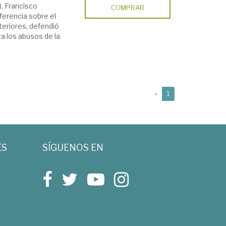
, Francisco
COMPRAR
ferencia sobre el
teriores, defendió
ra los abusos de la
(current)
«
1
ES
SÍGUENOS EN