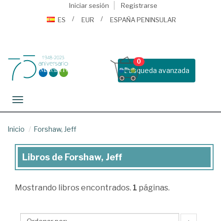
Iniciar sesión
Registrarse
ES
EUR
ESPAÑA PENINSULAR
0
Busqueda avanzada
Toggle navigation
Inicio
Forshaw, Jeff
Libros de Forshaw, Jeff
Libros
de
Mostrando
libros encontrados.
1
páginas.
Forshaw,
Jeff