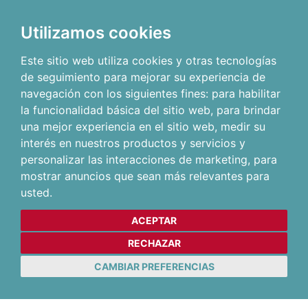
Utilizamos cookies
Este sitio web utiliza cookies y otras tecnologías
de seguimiento para mejorar su experiencia de
navegación con los siguientes fines:
para habilitar
la funcionalidad básica del sitio web
,
para brindar
una mejor experiencia en el sitio web
,
medir su
interés en nuestros productos y servicios y
personalizar las interacciones de marketing
,
para
mostrar anuncios que sean más relevantes para
usted
.
ACEPTAR
RECHAZAR
CAMBIAR PREFERENCIAS