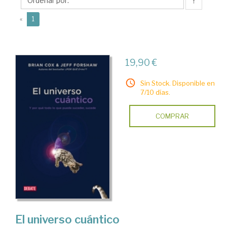
↑
(current)
«
1
19,90 €
Sin Stock. Disponible en
7/10 días.
COMPRAR
El universo cuántico