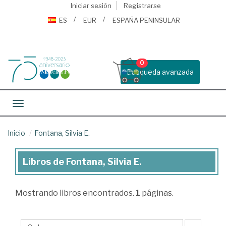
Iniciar sesión
Registrarse
ES
EUR
ESPAÑA PENINSULAR
0
Busqueda avanzada
Toggle navigation
Inicio
Fontana, Silvia E.
Libros de Fontana, Silvia E.
Libros
de
Mostrando
libros encontrados.
1
páginas.
Fontana,
Silvia