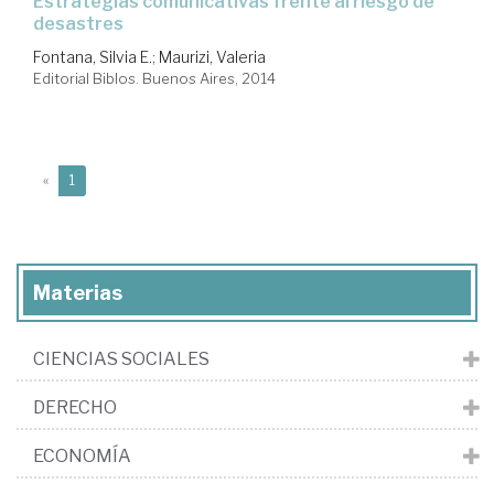
estrategias comunicativas frente al riesgo de
desastres
Fontana, Silvia E.
;
Maurizi, Valeria
Editorial Biblos. Buenos Aires, 2014
(current)
«
1
Materias
CIENCIAS SOCIALES
DERECHO
ECONOMÍA