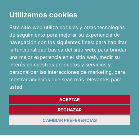
Utilizamos cookies
Este sitio web utiliza cookies y otras tecnologías
de seguimiento para mejorar su experiencia de
navegación con los siguientes fines:
para habilitar
la funcionalidad básica del sitio web
,
para brindar
una mejor experiencia en el sitio web
,
medir su
interés en nuestros productos y servicios y
personalizar las interacciones de marketing
,
para
mostrar anuncios que sean más relevantes para
usted
.
ACEPTAR
RECHAZAR
CAMBIAR PREFERENCIAS