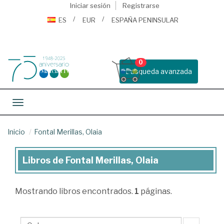
Iniciar sesión
Registrarse
ES
EUR
ESPAÑA PENINSULAR
0
Busqueda avanzada
Toggle navigation
Inicio
Fontal Merillas, Olaia
Libros de Fontal Merillas, Olaia
Libros
de
Mostrando
libros encontrados.
1
páginas.
Fontal
Merillas,