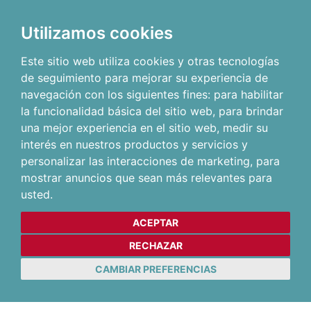
Utilizamos cookies
Este sitio web utiliza cookies y otras tecnologías
de seguimiento para mejorar su experiencia de
navegación con los siguientes fines:
para habilitar
la funcionalidad básica del sitio web
,
para brindar
una mejor experiencia en el sitio web
,
medir su
interés en nuestros productos y servicios y
personalizar las interacciones de marketing
,
para
mostrar anuncios que sean más relevantes para
usted
.
ACEPTAR
RECHAZAR
CAMBIAR PREFERENCIAS