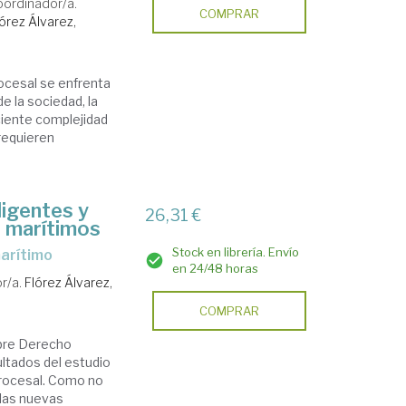
ordinador/a.
COMPRAR
lórez Álvarez,
ocesal se enfrenta
de la sociedad, la
eciente complejidad
requieren
igentes y
26,31 €
s marítimos
Stock en librería. Envío
marítimo
en 24/48 horas
r/a.
Flórez Álvarez,
COMPRAR
obre Derecho
ltados del estudio
procesal. Como no
 las nuevas