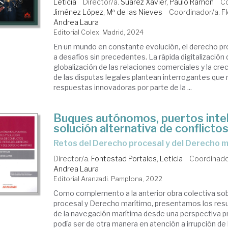
Leticia
Director/a.
Suárez Xavier, Paulo Ramón
Co
Jiménez López, Mª de las Nieves
Coordinador/a.
F
Andrea Laura
Editorial Colex. Madrid, 2024
En un mundo en constante evolución, el derecho pr
a desafíos sin precedentes. La rápida digitalización 
globalización de las relaciones comerciales y la cr
de las disputas legales plantean interrogantes que 
respuestas innovadoras por parte de la ...
Buques autónomos, puertos intel
solución alternativa de conflicto
retos del Derecho procesal y del Derecho 
Director/a.
Fontestad Portales, Leticia
Coordinado
Andrea Laura
Editorial Aranzadi. Pamplona, 2022
Como complemento a la anterior obra colectiva s
procesal y Derecho marítimo, presentamos los resu
de la navegación marítima desde una perspectiva 
podía ser de otra manera en atención a irrupción de