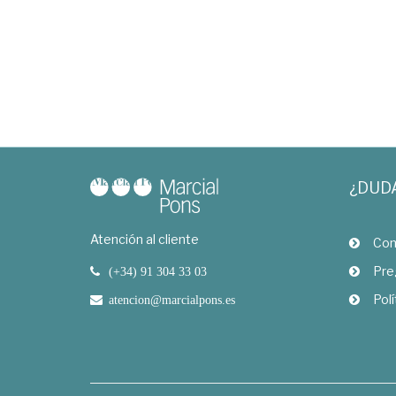
¿DUD
Atención al cliente
Com
Pre
(+34) 91 304 33 03
Polí
atencion@marcialpons.es