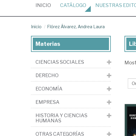
(CURRENT)
INICIO
CATÁLOGO
NUESTRAS
EDIT
Inicio
Flórez Álvarez, Andrea Laura
Materias
Li
Lib
de
CIENCIAS SOCIALES
Mos
Fló
Álv
DERECHO
An
ECONOMÍA
La
EMPRESA
HISTORIA Y CIENCIAS
HUMANAS
OTRAS CATEGORÍAS