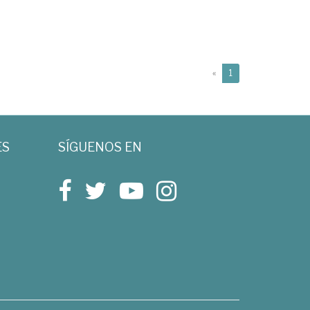
(current)
«
1
ES
SÍGUENOS EN