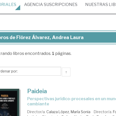
ORIALES
AGENCIA
SUSCRIPCIONES
NUESTRAS
LI
bros de Flórez Álvarez, Andrea Laura
ros
trando
libros encontrados.
1
páginas.
rez
arez,
drea
↑
ura
Paideia
perspectivas jurídico-procesales en un mundo digital
cambiante
Director/a.
Calaza López, María Sonia
Director/a.
F