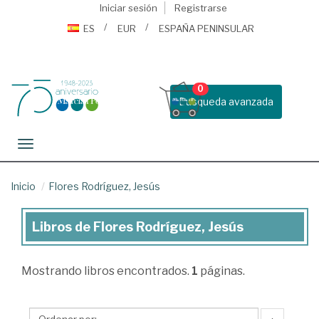
Iniciar sesión
Registrarse
ES
EUR
ESPAÑA PENINSULAR
0
Busqueda avanzada
Toggle navigation
Inicio
Flores Rodríguez, Jesús
Libros de Flores Rodríguez, Jesús
Libros
de
Mostrando
libros encontrados.
1
páginas.
Flores
Rodríguez,