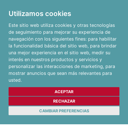
Utilizamos cookies
Este sitio web utiliza cookies y otras tecnologías
de seguimiento para mejorar su experiencia de
navegación con los siguientes fines:
para habilitar
la funcionalidad básica del sitio web
,
para brindar
una mejor experiencia en el sitio web
,
medir su
interés en nuestros productos y servicios y
personalizar las interacciones de marketing
,
para
mostrar anuncios que sean más relevantes para
usted
.
ACEPTAR
RECHAZAR
CAMBIAR PREFERENCIAS