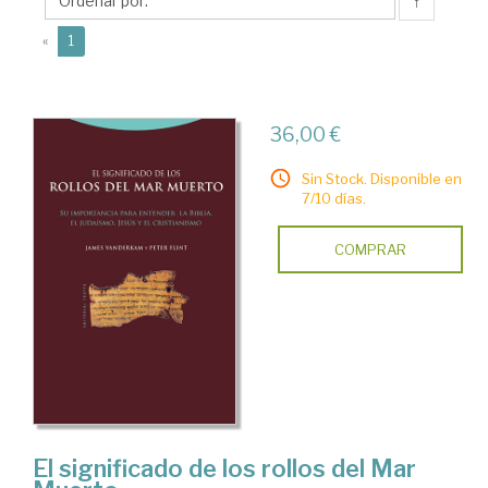
↑
(current)
«
1
36,00 €
Sin Stock. Disponible en
7/10 días.
COMPRAR
El significado de los rollos del Mar