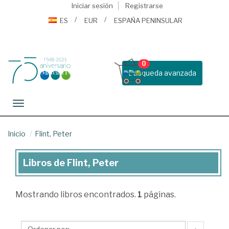
Iniciar sesión
Registrarse
ES
EUR
ESPAÑA PENINSULAR
0
Busqueda avanzada
Toggle navigation
Inicio
Flint, Peter
Libros de Flint, Peter
Libros
de
Mostrando
libros encontrados.
1
páginas.
Flint,
Peter