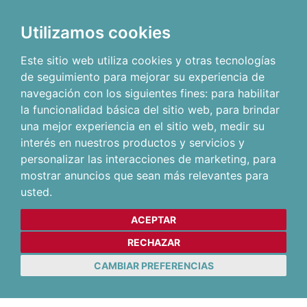
Utilizamos cookies
Este sitio web utiliza cookies y otras tecnologías
de seguimiento para mejorar su experiencia de
navegación con los siguientes fines:
para habilitar
la funcionalidad básica del sitio web
,
para brindar
una mejor experiencia en el sitio web
,
medir su
interés en nuestros productos y servicios y
personalizar las interacciones de marketing
,
para
mostrar anuncios que sean más relevantes para
usted
.
ACEPTAR
RECHAZAR
CAMBIAR PREFERENCIAS