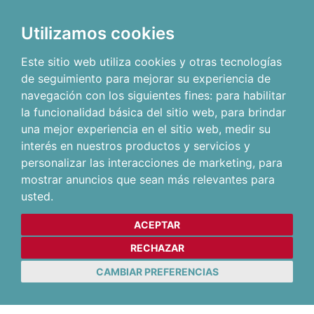
Utilizamos cookies
Este sitio web utiliza cookies y otras tecnologías
de seguimiento para mejorar su experiencia de
navegación con los siguientes fines:
para habilitar
la funcionalidad básica del sitio web
,
para brindar
una mejor experiencia en el sitio web
,
medir su
interés en nuestros productos y servicios y
personalizar las interacciones de marketing
,
para
mostrar anuncios que sean más relevantes para
usted
.
ACEPTAR
RECHAZAR
CAMBIAR PREFERENCIAS