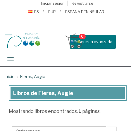
Iniciar sesión
Registrarse
ES
EUR
ESPAÑA PENINSULAR
0
Busqueda avanzada
Toggle navigation
Inicio
Fleras, Augie
Libros de Fleras, Augie
Libros
de
Mostrando
libros encontrados.
1
páginas.
Fleras,
Augie