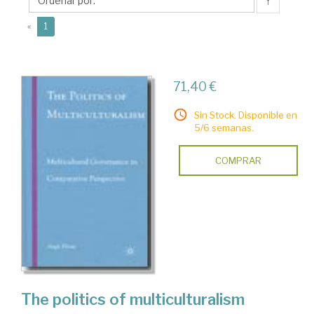
↑
(current)
«
1
71,40 €
Sin Stock. Disponible en
5/6 semanas.
COMPRAR
The politics of multiculturalism