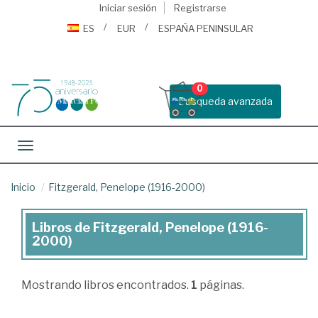
Iniciar sesión
Registrarse
ES
EUR
ESPAÑA PENINSULAR
0
Busqueda avanzada
Toggle navigation
Inicio
Fitzgerald, Penelope (1916-2000)
Libros de Fitzgerald, Penelope (1916-
Libros
2000)
de
Fitzgerald,
Mostrando
libros encontrados.
1
páginas.
Penelope