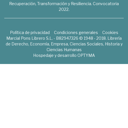
Recuperación, Transformación y Resiliencia. Convocatoria
2022.
Política de privacidad
Condiciones generales
Cookies
Marcial Pons Librero S.L. - B82947326 © 1948 - 2018. Librería
de Derecho, Economía, Empresa, Ciencias Sociales, Historia y
Ciencias Humanas
Hospedaje y desarrollo
OPTYMA