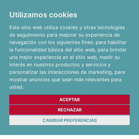
Utilizamos cookies
Este sitio web utiliza cookies y otras tecnologías
de seguimiento para mejorar su experiencia de
navegación con los siguientes fines:
para habilitar
la funcionalidad básica del sitio web
,
para brindar
una mejor experiencia en el sitio web
,
medir su
interés en nuestros productos y servicios y
personalizar las interacciones de marketing
,
para
mostrar anuncios que sean más relevantes para
usted
.
ACEPTAR
RECHAZAR
CAMBIAR PREFERENCIAS