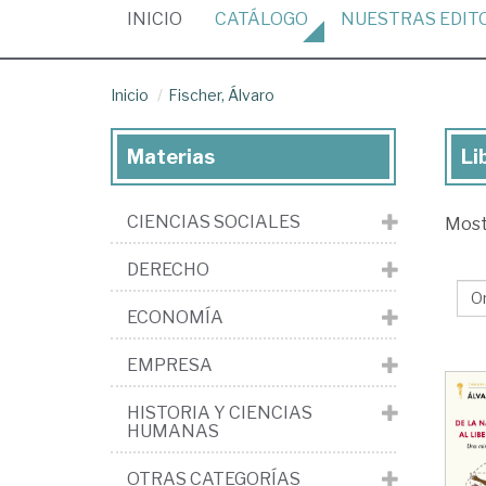
(CURRENT)
INICIO
CATÁLOGO
NUESTRAS
EDIT
Inicio
Fischer, Álvaro
Materias
Li
Lib
de
CIENCIAS SOCIALES
Mos
Fis
Álv
DERECHO
ECONOMÍA
EMPRESA
HISTORIA Y CIENCIAS
HUMANAS
OTRAS CATEGORÍAS