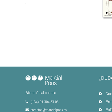
¿DUD
Atención al cliente
Com
Pre
(+34) 91 304 33 03
Polí
atencion@marcialpons.es