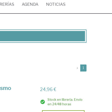
BRERÍAS
AGENDA
NOTICIAS
(current)
«
1
lismo
24,96 €
Stock en librería. Envío
en 24/48 horas