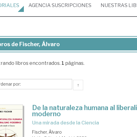
ORIALES
AGENCIA
SUSCRIPCIONES
NUESTRAS
LI
bros de Fischer, Álvaro
ros
trando
libros encontrados.
1
páginas.
cher,
aro
↑
De la naturaleza humana al libera
moderno
Una mirada desde la Ciencia
Fischer, Álvaro