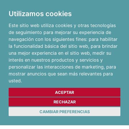
Utilizamos cookies
Este sitio web utiliza cookies y otras tecnologías
de seguimiento para mejorar su experiencia de
navegación con los siguientes fines:
para habilitar
la funcionalidad básica del sitio web
,
para brindar
una mejor experiencia en el sitio web
,
medir su
interés en nuestros productos y servicios y
personalizar las interacciones de marketing
,
para
mostrar anuncios que sean más relevantes para
usted
.
ACEPTAR
RECHAZAR
CAMBIAR PREFERENCIAS