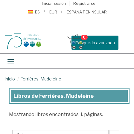
Iniciar sesión
Registrarse
ES
EUR
ESPAÑA PENINSULAR
0
Busqueda avanzada
Toggle navigation
Inicio
Ferrières, Madeleine
Libros de Ferrières, Madeleine
Libros
de
Mostrando
libros encontrados.
1
páginas.
Ferrières,
Madeleine