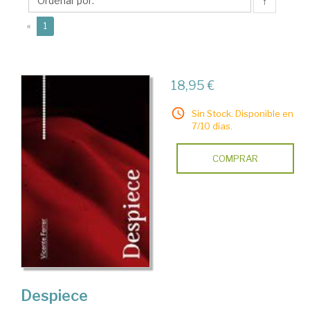
↑
(current)
«
1
18,95 €
Sin Stock. Disponible en
7/10 días.
COMPRAR
Despiece