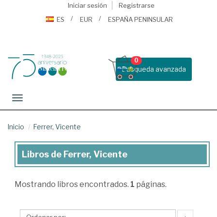
Iniciar sesión
Registrarse
ES
EUR
ESPAÑA PENINSULAR
0
Busqueda avanzada
Toggle navigation
Inicio
Ferrer, Vicente
Libros de Ferrer, Vicente
Libros
de
Mostrando
libros encontrados.
1
páginas.
Ferrer,
Vicente