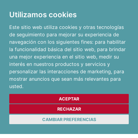
Utilizamos cookies
Este sitio web utiliza cookies y otras tecnologías
de seguimiento para mejorar su experiencia de
navegación con los siguientes fines:
para habilitar
la funcionalidad básica del sitio web
,
para brindar
una mejor experiencia en el sitio web
,
medir su
interés en nuestros productos y servicios y
personalizar las interacciones de marketing
,
para
mostrar anuncios que sean más relevantes para
usted
.
ACEPTAR
RECHAZAR
CAMBIAR PREFERENCIAS