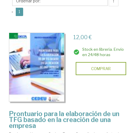
Josep
↑
Antoni
(current)
«
1
12,00 €
Stock en librería. Envío
en 24/48 horas
COMPRAR
Prontuario para la elaboración de un
TFG basado en la creación de una
empresa