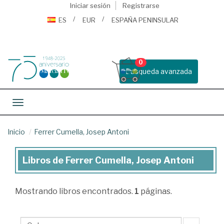
Iniciar sesión
Registrarse
ES
EUR
ESPAÑA PENINSULAR
0
Busqueda avanzada
Toggle navigation
Inicio
Ferrer Cumella, Josep Antoni
Libros de Ferrer Cumella, Josep Antoni
Libros
de
Mostrando
libros encontrados.
1
páginas.
Ferrer
Cumella,