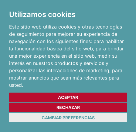
Utilizamos cookies
Este sitio web utiliza cookies y otras tecnologías
de seguimiento para mejorar su experiencia de
navegación con los siguientes fines:
para habilitar
la funcionalidad básica del sitio web
,
para brindar
una mejor experiencia en el sitio web
,
medir su
interés en nuestros productos y servicios y
personalizar las interacciones de marketing
,
para
mostrar anuncios que sean más relevantes para
usted
.
ACEPTAR
RECHAZAR
CAMBIAR PREFERENCIAS