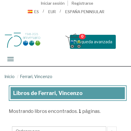
Iniciar sesión
Registrarse
ES
EUR
ESPAÑA PENINSULAR
0
Busqueda avanzada
Toggle navigation
Inicio
Ferrari, Vincenzo
Libros de Ferrari, Vincenzo
Libros
de
Mostrando
libros encontrados.
1
páginas.
Ferrari,
Vincenzo