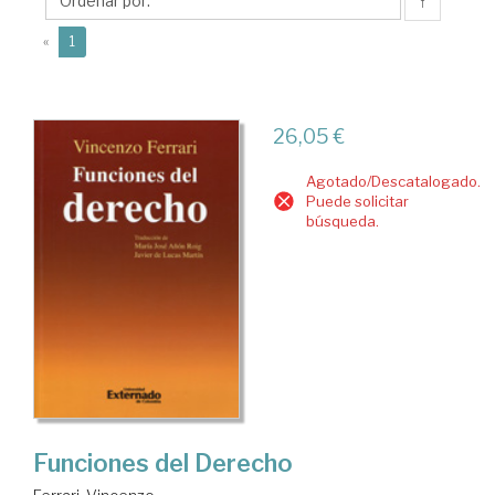
↑
(current)
«
1
26,05 €
Agotado/Descatalogado.
Puede solicitar
búsqueda.
Funciones del Derecho