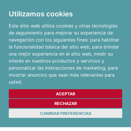
Utilizamos cookies
Este sitio web utiliza cookies y otras tecnologías
de seguimiento para mejorar su experiencia de
navegación con los siguientes fines:
para habilitar
la funcionalidad básica del sitio web
,
para brindar
una mejor experiencia en el sitio web
,
medir su
interés en nuestros productos y servicios y
personalizar las interacciones de marketing
,
para
mostrar anuncios que sean más relevantes para
usted
.
ACEPTAR
RECHAZAR
CAMBIAR PREFERENCIAS