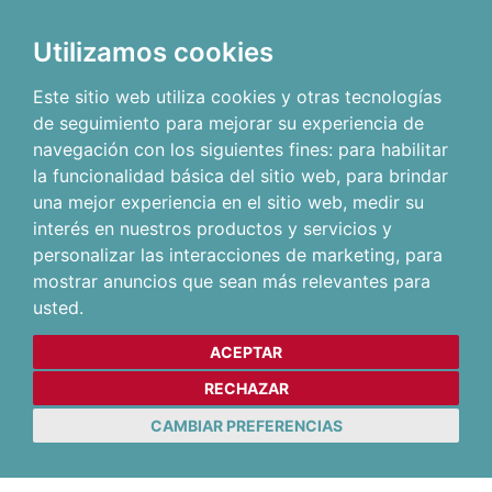
Utilizamos cookies
Este sitio web utiliza cookies y otras tecnologías
de seguimiento para mejorar su experiencia de
navegación con los siguientes fines:
para habilitar
la funcionalidad básica del sitio web
,
para brindar
una mejor experiencia en el sitio web
,
medir su
interés en nuestros productos y servicios y
personalizar las interacciones de marketing
,
para
mostrar anuncios que sean más relevantes para
usted
.
ACEPTAR
RECHAZAR
CAMBIAR PREFERENCIAS