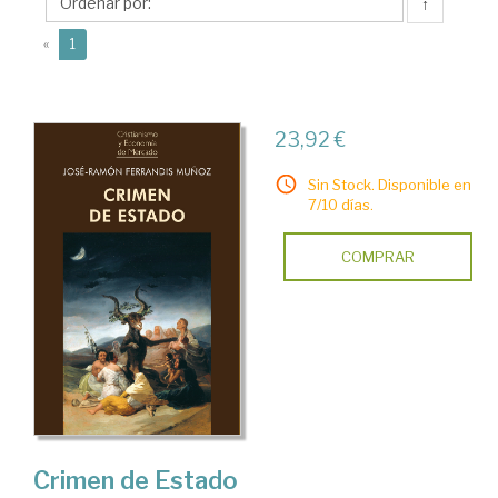
José-
↑
Ramón
(current)
«
1
23,92 €
Sin Stock. Disponible en
7/10 días.
COMPRAR
Crimen de Estado