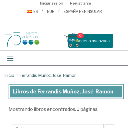
Iniciar sesión
Registrarse
ES
EUR
ESPAÑA PENINSULAR
0
Busqueda avanzada
Toggle navigation
Inicio
Ferrandis Muñoz, José-Ramón
Libros de Ferrandis Muñoz, José-Ramón
Libros
de
Mostrando
libros encontrados.
1
páginas.
Ferrandis
Muñoz,