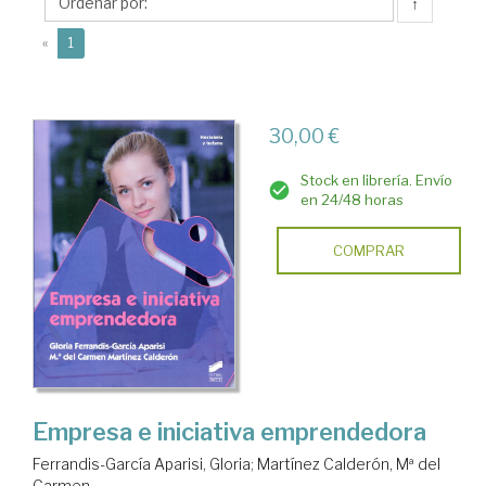
Aparisi,
↑
Gloria
(current)
«
1
30,00 €
Stock en librería. Envío
en 24/48 horas
COMPRAR
Empresa e iniciativa emprendedora
Ferrandis-García Aparisi, Gloria
;
Martínez Calderón, Mª del
Carmen