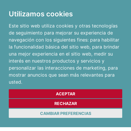
Utilizamos cookies
Este sitio web utiliza cookies y otras tecnologías
de seguimiento para mejorar su experiencia de
navegación con los siguientes fines:
para habilitar
la funcionalidad básica del sitio web
,
para brindar
una mejor experiencia en el sitio web
,
medir su
interés en nuestros productos y servicios y
personalizar las interacciones de marketing
,
para
mostrar anuncios que sean más relevantes para
usted
.
ACEPTAR
RECHAZAR
CAMBIAR PREFERENCIAS