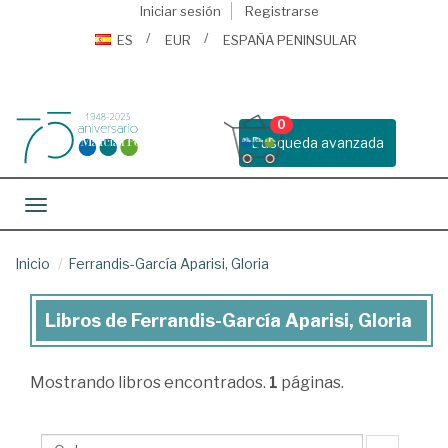
Iniciar sesión
Registrarse
ES
EUR
ESPAÑA PENINSULAR
0
Busqueda avanzada
Toggle navigation
Inicio
Ferrandis-García Aparisi, Gloria
Libros de Ferrandis-García Aparisi, Gloria
Libros
de
Mostrando
libros encontrados.
1
páginas.
Ferrandis-
García