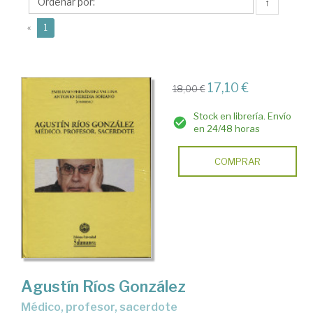
Emiliano
↑
(current)
«
1
17,10 €
18,00 €
Stock en librería. Envío
en 24/48 horas
COMPRAR
Agustín Ríos González
médico, profesor, sacerdote