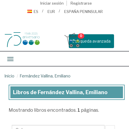
Iniciar sesión
Registrarse
ES
EUR
ESPAÑA PENINSULAR
0
Busqueda avanzada
Toggle navigation
Inicio
Fernández Vallina, Emiliano
Libros de Fernández Vallina, Emiliano
Libros
de
Mostrando
libros encontrados.
1
páginas.
Fernández
Vallina,