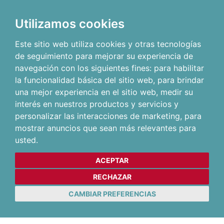
Utilizamos cookies
Este sitio web utiliza cookies y otras tecnologías
de seguimiento para mejorar su experiencia de
navegación con los siguientes fines:
para habilitar
la funcionalidad básica del sitio web
,
para brindar
una mejor experiencia en el sitio web
,
medir su
interés en nuestros productos y servicios y
personalizar las interacciones de marketing
,
para
mostrar anuncios que sean más relevantes para
usted
.
ACEPTAR
RECHAZAR
CAMBIAR PREFERENCIAS