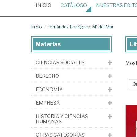
(CURRENT)
INICIO
CATÁLOGO
NUESTRAS
EDIT
Inicio
Fernández Rodríguez, Mª del Mar
Materias
Li
Lib
de
CIENCIAS SOCIALES
Mos
Fe
Rod
DERECHO
Mª
ECONOMÍA
del
Ma
EMPRESA
HISTORIA Y CIENCIAS
HUMANAS
OTRAS CATEGORÍAS