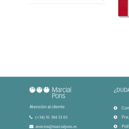
¿DUD
Atención al cliente
Com
Pre
(+34) 91 304 33 03
Polí
atencion@marcialpons.es