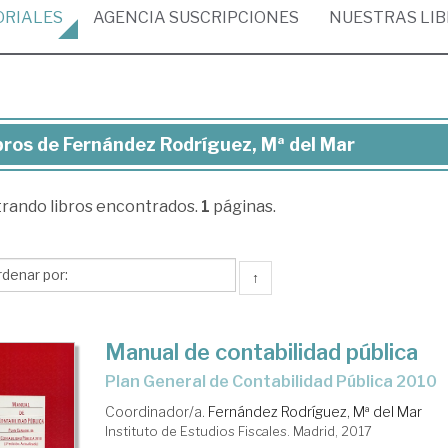
ORIALES
AGENCIA
SUSCRIPCIONES
NUESTRAS
LI
bros de Fernández Rodríguez, Mª del Mar
ros
trando
libros encontrados.
1
páginas.
rnández
ríguez,
↑
r
Manual de contabilidad pública
Plan General de Contabilidad Pública 2010
Coordinador/a.
Fernández Rodríguez, Mª del Mar
Instituto de Estudios Fiscales. Madrid, 2017