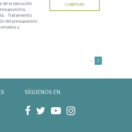
s de la ejecución
COMPRAR
 presupuestos
ía. - Tratamiento
ión del presupuesto
cerrados y
(current)
«
1
ES
SÍGUENOS EN