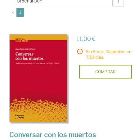
Juan
↑
(current)
«
1
11,00 €
Sin Stock. Disponible en
7/10 días.
COMPRAR
Conversar con los muertos