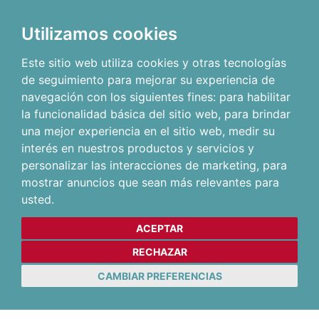
Utilizamos cookies
Este sitio web utiliza cookies y otras tecnologías
de seguimiento para mejorar su experiencia de
navegación con los siguientes fines:
para habilitar
la funcionalidad básica del sitio web
,
para brindar
una mejor experiencia en el sitio web
,
medir su
interés en nuestros productos y servicios y
personalizar las interacciones de marketing
,
para
mostrar anuncios que sean más relevantes para
usted
.
ACEPTAR
RECHAZAR
CAMBIAR PREFERENCIAS