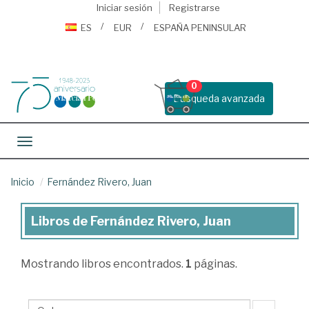
Iniciar sesión
Registrarse
ES
EUR
ESPAÑA PENINSULAR
0
Busqueda avanzada
Toggle navigation
Inicio
Fernández Rivero, Juan
Libros de Fernández Rivero, Juan
Libros
de
Mostrando
libros encontrados.
1
páginas.
Fernández
Rivero,