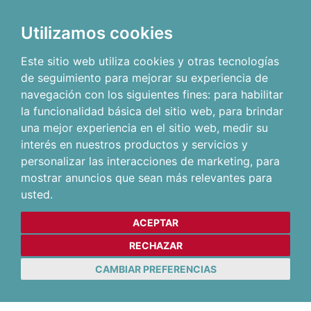
Utilizamos cookies
Este sitio web utiliza cookies y otras tecnologías
de seguimiento para mejorar su experiencia de
navegación con los siguientes fines:
para habilitar
la funcionalidad básica del sitio web
,
para brindar
una mejor experiencia en el sitio web
,
medir su
interés en nuestros productos y servicios y
personalizar las interacciones de marketing
,
para
mostrar anuncios que sean más relevantes para
usted
.
ACEPTAR
RECHAZAR
CAMBIAR PREFERENCIAS