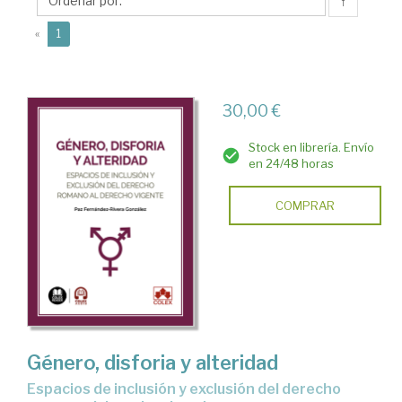
González,
↑
Paz
(current)
«
1
30,00 €
Stock en librería. Envío
en 24/48 horas
COMPRAR
Género, disforia y alteridad
Espacios de inclusión y exclusión del derecho