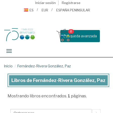
Iniciar sesión
Registrarse
ES
EUR
ESPAÑA PENINSULAR
0
Busqueda avanzada
Toggle navigation
Inicio
Fernández-Rivera González, Paz
Libros de Fernández-Rivera González, Paz
Libros
de
Mostrando
libros encontrados.
1
páginas.
Fernández-
Rivera