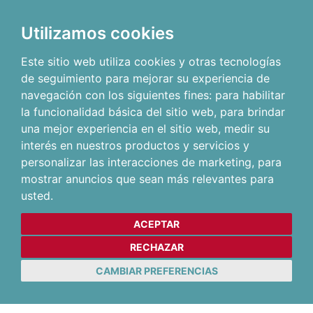
Utilizamos cookies
Este sitio web utiliza cookies y otras tecnologías
de seguimiento para mejorar su experiencia de
navegación con los siguientes fines:
para habilitar
la funcionalidad básica del sitio web
,
para brindar
una mejor experiencia en el sitio web
,
medir su
interés en nuestros productos y servicios y
personalizar las interacciones de marketing
,
para
mostrar anuncios que sean más relevantes para
usted
.
ACEPTAR
RECHAZAR
CAMBIAR PREFERENCIAS