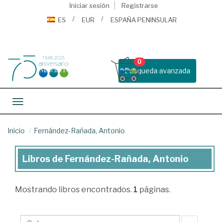
Iniciar sesión
Registrarse
ES
EUR
ESPAÑA PENINSULAR
0
Busqueda avanzada
Toggle navigation
Inicio
Fernández-Rañada, Antonio
Libros de Fernández-Rañada, Antonio
Libros
de
Mostrando
libros encontrados.
1
páginas.
Fernández-
Rañada,