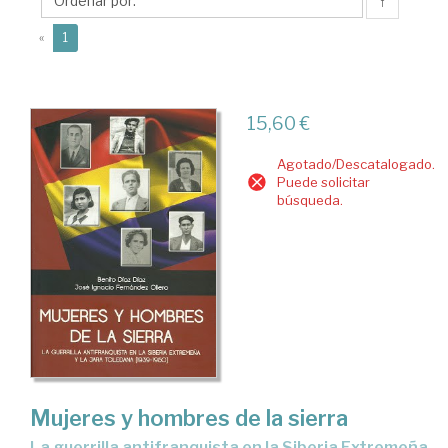
José
↑
Ignacio
(current)
«
1
15,60 €
Agotado/Descatalogado.
Puede solicitar
búsqueda.
Mujeres y hombres de la sierra
la guerrilla antifranquista en la Siberia Extremeña