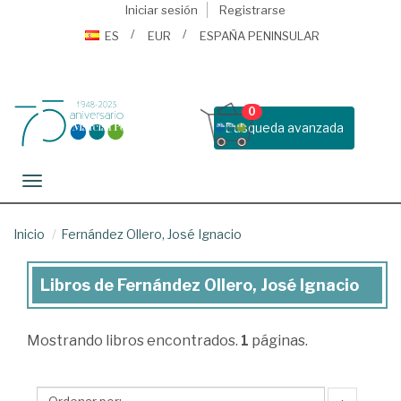
Iniciar sesión
Registrarse
ES
EUR
ESPAÑA PENINSULAR
0
Busqueda avanzada
Toggle navigation
Inicio
Fernández Ollero, José Ignacio
Libros de Fernández Ollero, José Ignacio
Libros
de
Mostrando
libros encontrados.
1
páginas.
Fernández
Ollero,