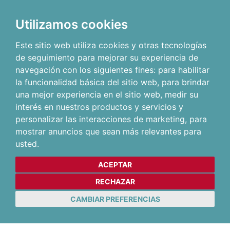
Utilizamos cookies
Este sitio web utiliza cookies y otras tecnologías
de seguimiento para mejorar su experiencia de
navegación con los siguientes fines:
para habilitar
la funcionalidad básica del sitio web
,
para brindar
una mejor experiencia en el sitio web
,
medir su
interés en nuestros productos y servicios y
personalizar las interacciones de marketing
,
para
mostrar anuncios que sean más relevantes para
usted
.
ACEPTAR
RECHAZAR
CAMBIAR PREFERENCIAS