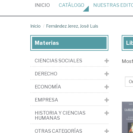
(CURRENT)
INICIO
CATÁLOGO
NUESTRAS
EDIT
Inicio
Fernández Jerez, José Luis
Materias
Li
Lib
de
CIENCIAS SOCIALES
Mos
Fe
Jer
DERECHO
Jo
ECONOMÍA
Lui
EMPRESA
HISTORIA Y CIENCIAS
HUMANAS
OTRAS CATEGORÍAS