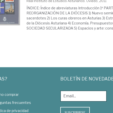
Real Instituto de Estudios Asturianos. Oviedo, 2011
ÍNDICE: Índice de abreviaturas Introducción 1ª PART
REORGANIZACIÓN DE LA DIÓCESIS 1) Nuevo semin
sacerdotes 2) Los curas obreros en Asturias 3) Est
de la Diócesis Asturiana 4) Economía. Presupuesto
SOCIEDAD SECULARIZADA 5) Espacios y arte: consoli
AS?
BOLETÍN DE NOVEDAD
o comprar
guntas frecuentes
tica de privacidad
SUSCRIBIRSE