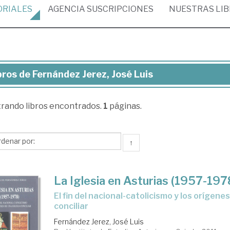
ORIALES
AGENCIA
SUSCRIPCIONES
NUESTRAS
LI
bros de Fernández Jerez, José Luis
ros
trando
libros encontrados.
1
páginas.
rnández
ez,
sé
↑
s
La Iglesia en Asturias (1957-197
el fin del nacional-catolicismo y los orígenes de una Iglesia
conciliar
Fernández Jerez, José Luis