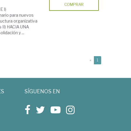
COMPRAR
E I)
ario para nuevos
ructura organizativa
s II) HACIA UNA
dación y ...
(current)
«
1
ES
SÍGUENOS EN