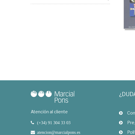
¿DUD
Atención al cliente
Com
Pre
(+34) 91 304 33 03
Polí
atencion@marcialpons.es