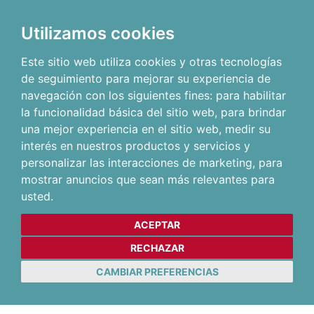
Utilizamos cookies
Este sitio web utiliza cookies y otras tecnologías
de seguimiento para mejorar su experiencia de
navegación con los siguientes fines:
para habilitar
la funcionalidad básica del sitio web
,
para brindar
una mejor experiencia en el sitio web
,
medir su
interés en nuestros productos y servicios y
personalizar las interacciones de marketing
,
para
mostrar anuncios que sean más relevantes para
usted
.
ACEPTAR
RECHAZAR
CAMBIAR PREFERENCIAS