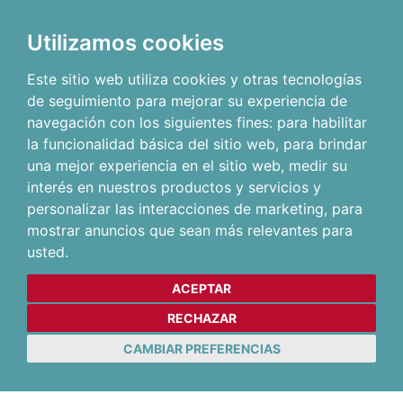
Utilizamos cookies
Este sitio web utiliza cookies y otras tecnologías
de seguimiento para mejorar su experiencia de
navegación con los siguientes fines:
para habilitar
la funcionalidad básica del sitio web
,
para brindar
una mejor experiencia en el sitio web
,
medir su
interés en nuestros productos y servicios y
personalizar las interacciones de marketing
,
para
mostrar anuncios que sean más relevantes para
usted
.
ACEPTAR
RECHAZAR
CAMBIAR PREFERENCIAS