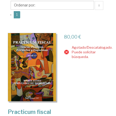
Soto
↑
Blass,
(current)
María
«
1
Luisa
80,00 €
Agotado/Descatalogado.
Puede solicitar
búsqueda.
Practicum fiscal