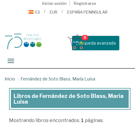
Iniciar sesión
Registrarse
ES
EUR
ESPAÑA PENINSULAR
0
Busqueda avanzada
Toggle navigation
Inicio
Fernández de Soto Blass, María Luisa
Libros de Fernández de Soto Blass, María
Libros
Luisa
de
Fernández
Mostrando
libros encontrados.
1
páginas.
de