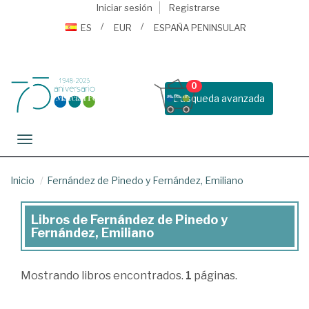
Iniciar sesión
Registrarse
ES
EUR
ESPAÑA PENINSULAR
0
Busqueda avanzada
Toggle navigation
Inicio
Fernández de Pinedo y Fernández, Emiliano
Libros de Fernández de Pinedo y
Libros
Fernández, Emiliano
de
Fernández
Mostrando
libros encontrados.
1
páginas.
de