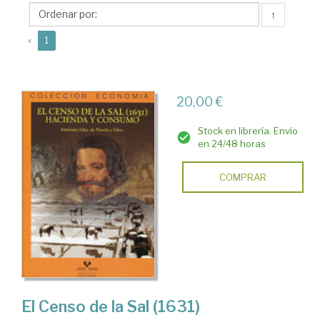
Pinedo
↑
y
(current)
Fernández,
«
1
Emiliano
20,00 €
Stock en librería. Envío
en 24/48 horas
COMPRAR
El Censo de la Sal (1631)