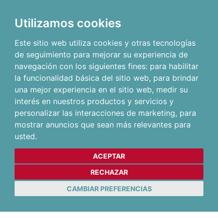
Utilizamos cookies
Este sitio web utiliza cookies y otras tecnologías
de seguimiento para mejorar su experiencia de
navegación con los siguientes fines:
para habilitar
la funcionalidad básica del sitio web
,
para brindar
una mejor experiencia en el sitio web
,
medir su
interés en nuestros productos y servicios y
personalizar las interacciones de marketing
,
para
mostrar anuncios que sean más relevantes para
usted
.
ACEPTAR
RECHAZAR
CAMBIAR PREFERENCIAS