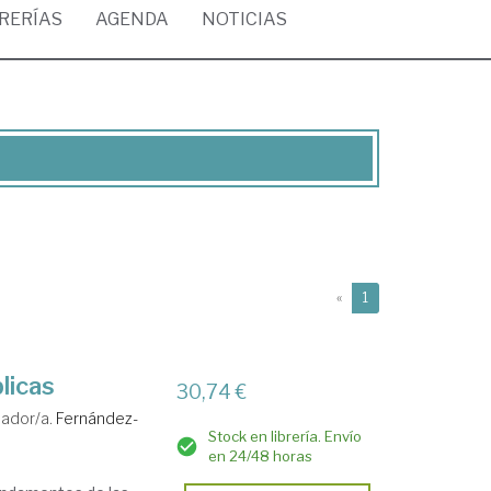
BRERÍAS
AGENDA
NOTICIAS
(current)
«
1
licas
30,74 €
ador/a.
Fernández-
Stock en librería. Envío
en 24/48 horas