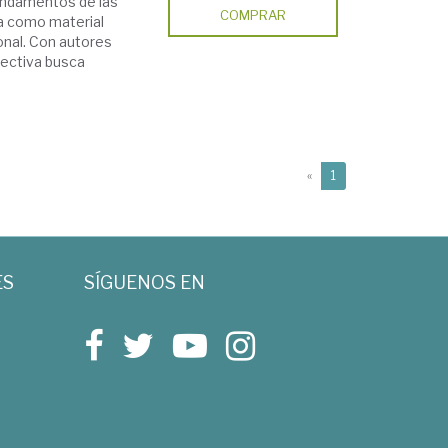
fundamentos de las
COMPRAR
ia como material
onal. Con autores
lectiva busca
(current)
«
1
ES
SÍGUENOS EN