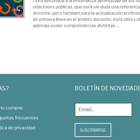
Obra destinada a la enseñanza-aprendizaje de los 
relaciones públicas, que será sin duda una referenc
docente, pero también para la actualización profesi
de primera línea en el ámbito docente, esta obra co
además poder comprender las distintas ...
AS?
BOLETÍN DE NOVEDAD
o comprar
guntas frecuentes
tica de privacidad
SUSCRIBIRSE