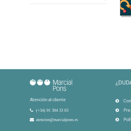
¿DUD
Atención al cliente
Com
Pre
(+34) 91 304 33 03
Polí
atencion@marcialpons.es