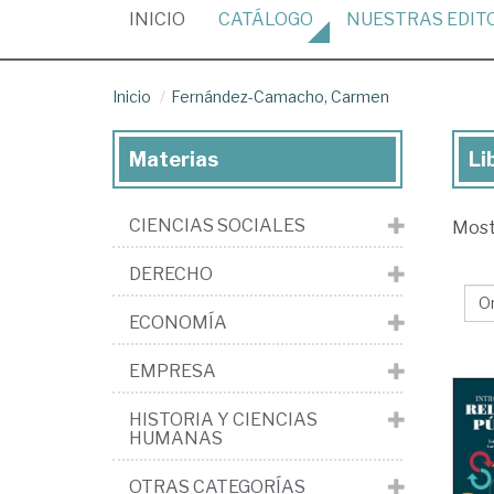
(CURRENT)
INICIO
CATÁLOGO
NUESTRAS
EDIT
Inicio
Fernández-Camacho, Carmen
Materias
Li
Lib
de
CIENCIAS SOCIALES
Mos
Fe
Ca
DERECHO
Ca
ECONOMÍA
EMPRESA
HISTORIA Y CIENCIAS
HUMANAS
OTRAS CATEGORÍAS