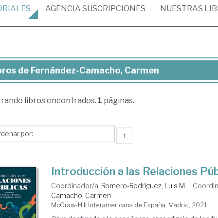
ORIALES
AGENCIA
SUSCRIPCIONES
NUESTRAS
LI
bros de Fernández-Camacho, Carmen
ros
trando
libros encontrados.
1
páginas.
rnández-
macho,
rmen
↑
Introducción a las Relaciones Púb
Coordinador/a.
Romero-Rodríguez, Luis M.
Coordin
Camacho, Carmen
McGraw-Hill Interamericana de España. Madrid, 2021