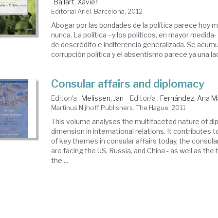
.
Ballart, Xavier
Editorial Ariel. Barcelona, 2012
Abogar por las bondades de la política parece hoy 
nunca. La política –y los políticos, en mayor medid
de descrédito e indiferencia generalizada. Se acum
corrupción política y el absentismo parece ya una lacra 
Consular affairs and diplomacy
Editor/a .
Melissen, Jan
Editor/a .
Fernández, Ana M
Martinus Nijhoff Publishers. The Hague, 2011
This volume analyses the multifaceted nature of di
dimension in international relations. It contributes 
of key themes in consular affairs today, the consula
are facing the US, Russia, and China - as well as the h
the ...