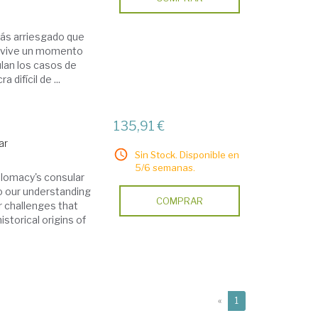
más arriesgado que
a- vive un momento
ulan los casos de
difícil de ...
135,91 €
ar
Sin Stock. Disponible en
5/6 semanas.
plomacy's consular
to our understanding
COMPRAR
r challenges that
istorical origins of
(current)
«
1