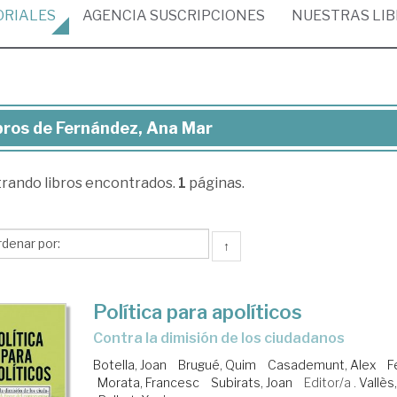
ORIALES
AGENCIA
SUSCRIPCIONES
NUESTRAS
LI
bros de Fernández, Ana Mar
ros
trando
libros encontrados.
1
páginas.
nández,
a
r
↑
Política para apolíticos
contra la dimisión de los ciudadanos
Botella, Joan
Brugué, Quim
Casademunt, Alex
F
Morata, Francesc
Subirats, Joan
Editor/a .
Vallès