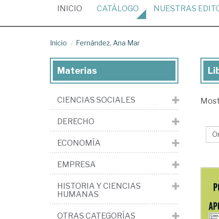
(CURRENT)
INICIO
CATÁLOGO
NUESTRAS
EDIT
Inicio
Fernández, Ana Mar
Materias
Li
Lib
de
CIENCIAS SOCIALES
Mos
Fer
An
DERECHO
Ma
ECONOMÍA
EMPRESA
HISTORIA Y CIENCIAS
HUMANAS
OTRAS CATEGORÍAS