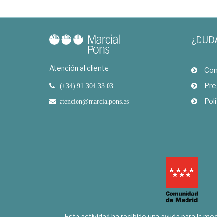
¿DUD
Atención al cliente
Com
Pre
(+34) 91 304 33 03
Polí
atencion@marcialpons.es
Esta actividad ha recibido una ayuda para la mode