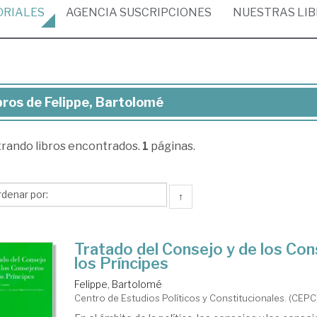
ORIALES
AGENCIA
SUSCRIPCIONES
NUESTRAS
LI
bros de Felippe, Bartolomé
ros
trando
libros encontrados.
1
páginas.
ippe,
rtolomé
↑
Tratado del Consejo y de los Co
los Príncipes
Felippe, Bartolomé
Centro de Estudios Políticos y Constitucionales. (CEPC