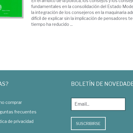
En el ámbito de la política, los consejos y los conse
fundamentales en la consolidación del Estado Mode
la integración de los consejeros en la maquinaria adm
difícil de explicar sin la implicación de pensadores t
tiempo ha reducido ...
AS?
BOLETÍN DE NOVEDAD
o comprar
guntas frecuentes
tica de privacidad
SUSCRIBIRSE