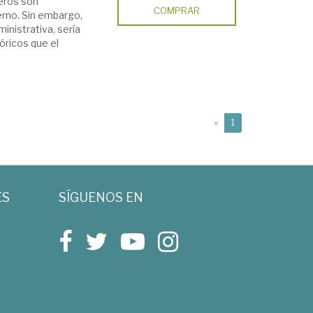
jeros son
COMPRAR
rno. Sin embargo,
inistrativa, sería
eóricos que el
(current)
«
1
ES
SÍGUENOS EN