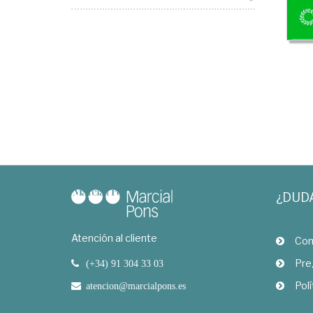
¿DUD
Atención al cliente
Com
Pre
(+34) 91 304 33 03
Polí
atencion@marcialpons.es