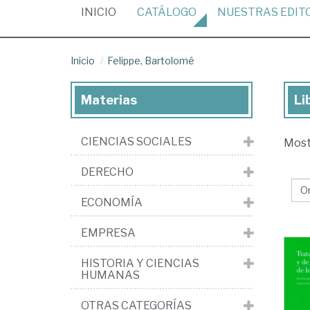
(CURRENT)
INICIO
CATÁLOGO
NUESTRAS
EDIT
Inicio
Felippe, Bartolomé
Materias
Li
Lib
de
CIENCIAS SOCIALES
Mos
Fel
Ba
DERECHO
ECONOMÍA
EMPRESA
HISTORIA Y CIENCIAS
HUMANAS
OTRAS CATEGORÍAS