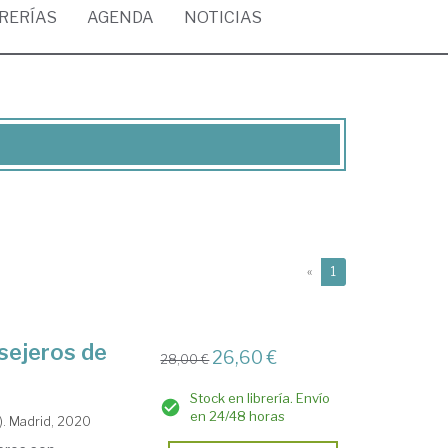
BRERÍAS
AGENDA
NOTICIAS
(current)
«
1
nsejeros de
26,60 €
28,00 €
Stock en librería. Envío
en 24/48 horas
). Madrid, 2020