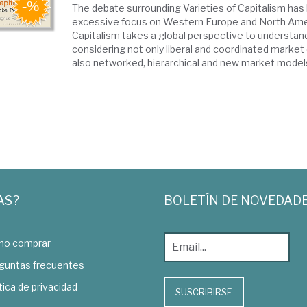
The debate surrounding Varieties of Capitalism has 
excessive focus on Western Europe and North Ame
Capitalism takes a global perspective to understand 
considering not only liberal and coordinated marke
also networked, hierarchical and new market models 
AS?
BOLETÍN DE NOVEDAD
o comprar
guntas frecuentes
tica de privacidad
SUSCRIBIRSE