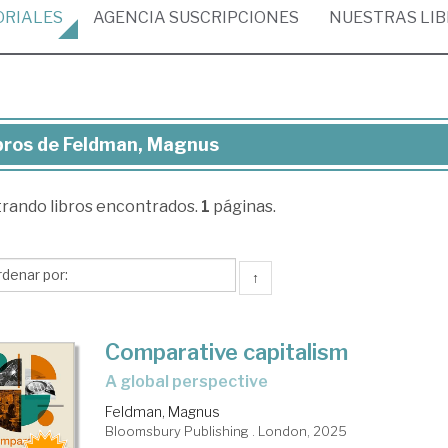
ORIALES
AGENCIA
SUSCRIPCIONES
NUESTRAS
LI
bros de Feldman, Magnus
ros
trando
libros encontrados.
1
páginas.
ldman,
gnus
↑
Comparative capitalism
a global perspective
Feldman, Magnus
Bloomsbury Publishing . London, 2025