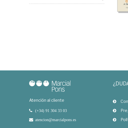
¿DUD
Atención al cliente
Com
Pre
(+34) 91 304 33 03
Polí
atencion@marcialpons.es