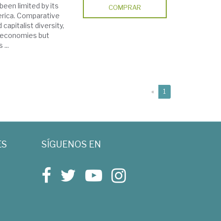
been limited by its
COMPRAR
rica. Comparative
capitalist diversity,
t economies but
...
(current)
«
1
ES
SÍGUENOS EN