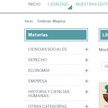
(CURRENT)
INICIO
CATÁLOGO
NUESTRAS
EDIT
Inicio
Feldman, Magnus
Materias
Li
Lib
de
CIENCIAS SOCIALES
Mos
Fe
Ma
DERECHO
ECONOMÍA
EMPRESA
HISTORIA Y CIENCIAS
HUMANAS
OTRAS CATEGORÍAS