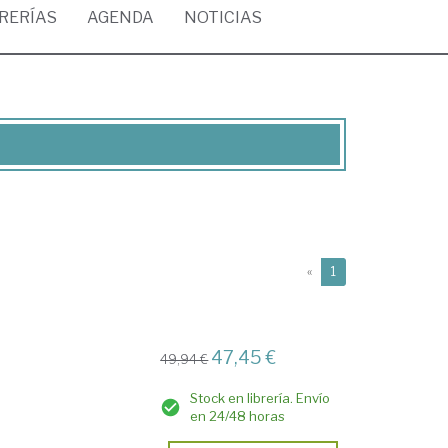
BRERÍAS
AGENDA
NOTICIAS
(current)
«
1
47,45 €
49,94 €
Stock en librería. Envío
en 24/48 horas