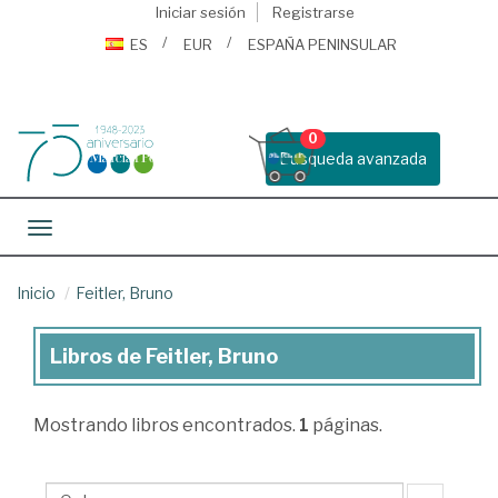
Iniciar sesión
Registrarse
ES
EUR
ESPAÑA PENINSULAR
0
Busqueda avanzada
Toggle navigation
Inicio
Feitler, Bruno
Libros de Feitler, Bruno
Libros
de
Mostrando
libros encontrados.
1
páginas.
Feitler,
Bruno