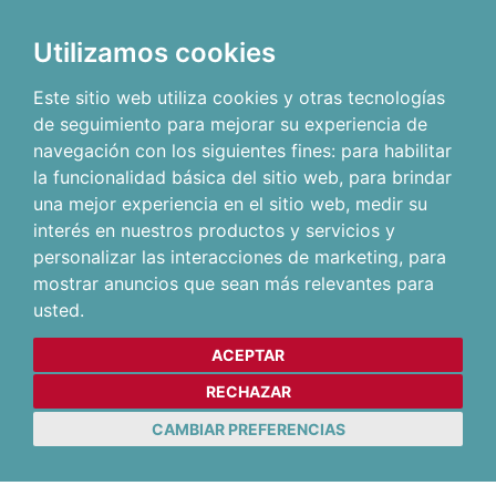
Utilizamos cookies
Este sitio web utiliza cookies y otras tecnologías
de seguimiento para mejorar su experiencia de
navegación con los siguientes fines:
para habilitar
la funcionalidad básica del sitio web
,
para brindar
una mejor experiencia en el sitio web
,
medir su
interés en nuestros productos y servicios y
personalizar las interacciones de marketing
,
para
mostrar anuncios que sean más relevantes para
usted
.
ACEPTAR
RECHAZAR
CAMBIAR PREFERENCIAS