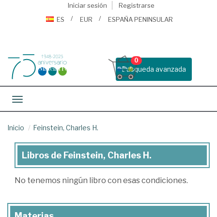
Iniciar sesión
Registrarse
ES
EUR
ESPAÑA PENINSULAR
0
Busqueda avanzada
Toggle navigation
Inicio
Feinstein, Charles H.
Libros de Feinstein, Charles H.
Libros
de
No tenemos ningún libro con esas condiciones.
Feinstein,
Charles
Materias