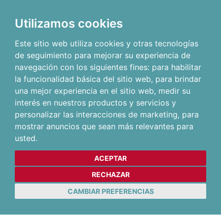
Utilizamos cookies
Este sitio web utiliza cookies y otras tecnologías
de seguimiento para mejorar su experiencia de
navegación con los siguientes fines:
para habilitar
la funcionalidad básica del sitio web
,
para brindar
una mejor experiencia en el sitio web
,
medir su
interés en nuestros productos y servicios y
personalizar las interacciones de marketing
,
para
mostrar anuncios que sean más relevantes para
usted
.
ACEPTAR
RECHAZAR
CAMBIAR PREFERENCIAS