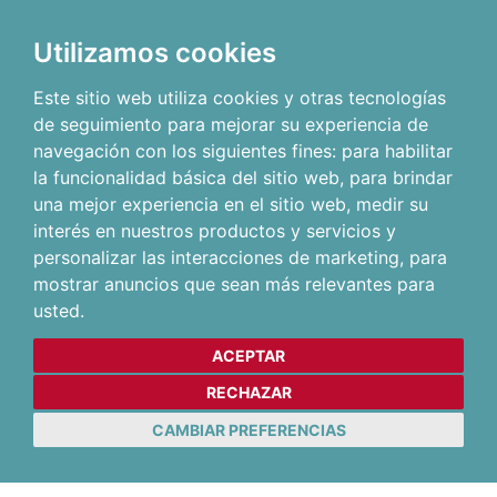
Utilizamos cookies
Este sitio web utiliza cookies y otras tecnologías
de seguimiento para mejorar su experiencia de
navegación con los siguientes fines:
para habilitar
la funcionalidad básica del sitio web
,
para brindar
una mejor experiencia en el sitio web
,
medir su
interés en nuestros productos y servicios y
personalizar las interacciones de marketing
,
para
mostrar anuncios que sean más relevantes para
usted
.
ACEPTAR
RECHAZAR
CAMBIAR PREFERENCIAS