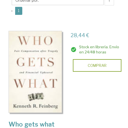
R.
↑
(current)
«
1
28,44 €
Stock en librería. Envío
en 24/48 horas
COMPRAR
Who gets what