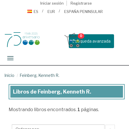
Iniciar sesión
Registrarse
ES
EUR
ESPAÑA PENINSULAR
0
Busqueda avanzada
Toggle navigation
Inicio
Feinberg, Kenneth R.
Libros de Feinberg, Kenneth R.
Libros
de
Mostrando
libros encontrados.
1
páginas.
Feinberg,
Kenneth