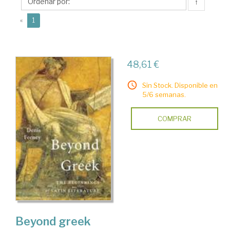
↑
(current)
«
1
48,61 €
Sin Stock. Disponible en
5/6 semanas.
COMPRAR
Beyond greek