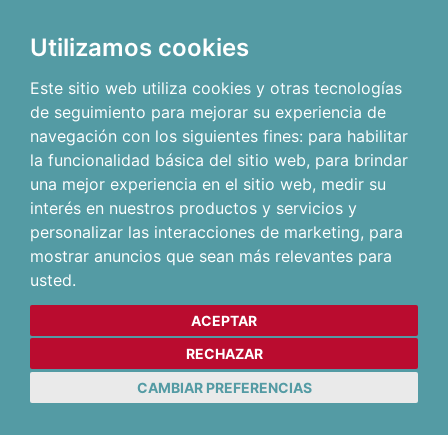
Utilizamos cookies
Este sitio web utiliza cookies y otras tecnologías
de seguimiento para mejorar su experiencia de
navegación con los siguientes fines:
para habilitar
la funcionalidad básica del sitio web
,
para brindar
una mejor experiencia en el sitio web
,
medir su
interés en nuestros productos y servicios y
personalizar las interacciones de marketing
,
para
mostrar anuncios que sean más relevantes para
usted
.
ACEPTAR
RECHAZAR
CAMBIAR PREFERENCIAS