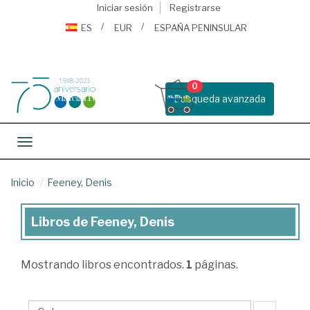
Iniciar sesión
Registrarse
ES
EUR
ESPAÑA PENINSULAR
0
Busqueda avanzada
Toggle navigation
Inicio
Feeney, Denis
Libros de Feeney, Denis
Libros
de
Mostrando
libros encontrados.
1
páginas.
Feeney,
Denis