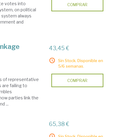
te votes into
COMPRAR
stem, on political
al system always
vernment and
linkage
43,45 €
Sin Stock. Disponible en
5/6 semanas.
ns of representative
COMPRAR
 are failing to
embles
ow parties link the
d ...
65,38 €
Sin Stock. Disponible en