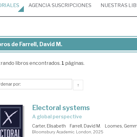
ORIALES
AGENCIA
SUSCRIPCIONES
NUESTRAS
LI
bros de Farrell, David M.
ros
trando
libros encontrados.
1
páginas.
rell,
vid
↑
Electoral systems
a global perspective
Carter, Elisabeth
Farrell, David M.
Loomes, Gem
Bloomsbury Academic. London, 2025