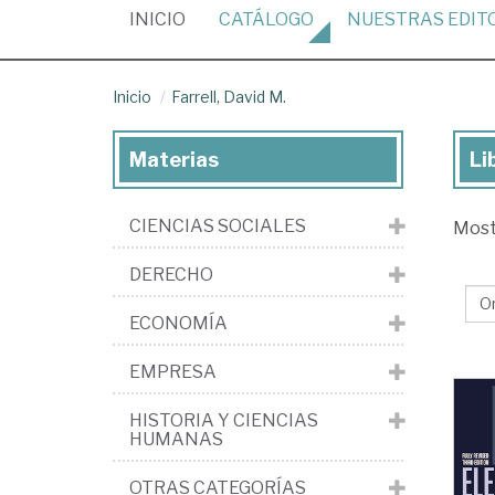
(CURRENT)
INICIO
CATÁLOGO
NUESTRAS
EDIT
Inicio
Farrell, David M.
Materias
Li
Lib
de
CIENCIAS SOCIALES
Mos
Far
Da
DERECHO
M.
ECONOMÍA
EMPRESA
HISTORIA Y CIENCIAS
HUMANAS
OTRAS CATEGORÍAS