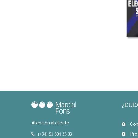
¿DUD
Atención al cliente
Com
Pre
(+34) 91 304 33 03