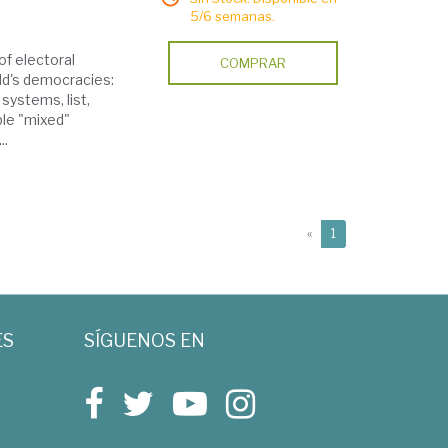
5/6 semanas.
of electoral
COMPRAR
ld's democracies:
systems, list,
ble "mixed"
..
(current)
«
1
ES
SÍGUENOS EN