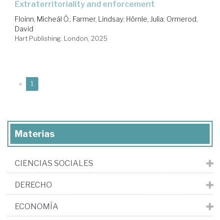
extraterritoriality and enforcement
Floinn, Micheál Ó.
;
Farmer, Lindsay
;
Hörnle, Julia
;
Ormerod,
David
Hart Publishing. London, 2025
(current)
«
1
Materias
CIENCIAS SOCIALES
DERECHO
ECONOMÍA