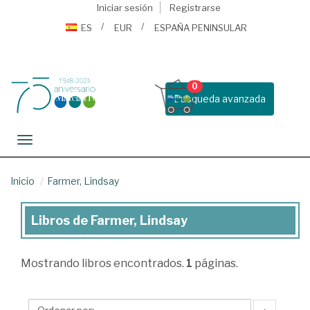
Iniciar sesión
Registrarse
ES
EUR
ESPAÑA PENINSULAR
0
Busqueda avanzada
Toggle navigation
Inicio
Farmer, Lindsay
Libros de Farmer, Lindsay
Libros
de
Mostrando
libros encontrados.
1
páginas.
Farmer,
Lindsay