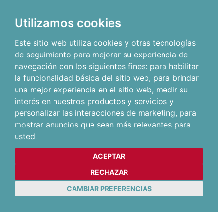
Utilizamos cookies
Este sitio web utiliza cookies y otras tecnologías
de seguimiento para mejorar su experiencia de
navegación con los siguientes fines:
para habilitar
la funcionalidad básica del sitio web
,
para brindar
una mejor experiencia en el sitio web
,
medir su
interés en nuestros productos y servicios y
personalizar las interacciones de marketing
,
para
mostrar anuncios que sean más relevantes para
usted
.
ACEPTAR
RECHAZAR
CAMBIAR PREFERENCIAS