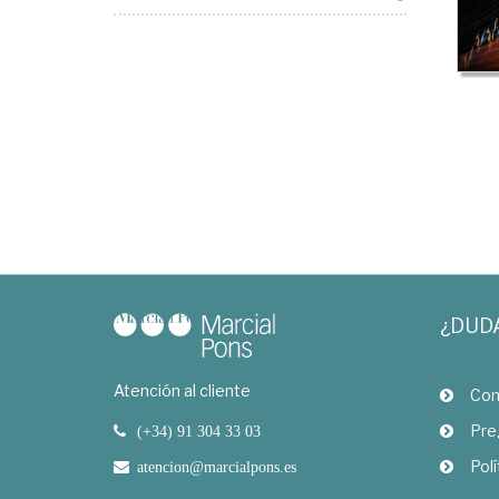
¿DUD
Atención al cliente
Com
Pre
(+34) 91 304 33 03
Polí
atencion@marcialpons.es