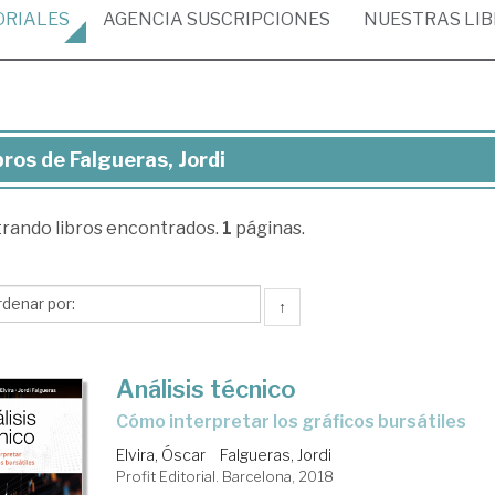
ORIALES
AGENCIA
SUSCRIPCIONES
NUESTRAS
LI
bros de Falgueras, Jordi
ros
trando
libros encontrados.
1
páginas.
gueras,
di
↑
Análisis técnico
cómo interpretar los gráficos bursátiles
Elvira, Óscar
Falgueras, Jordi
Profit Editorial. Barcelona, 2018