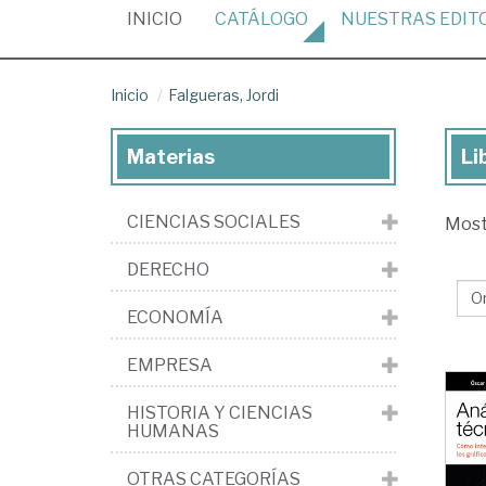
(CURRENT)
INICIO
CATÁLOGO
NUESTRAS
EDIT
Inicio
Falgueras, Jordi
Materias
Li
Lib
de
CIENCIAS SOCIALES
Mos
Fal
Jor
DERECHO
ECONOMÍA
EMPRESA
HISTORIA Y CIENCIAS
HUMANAS
OTRAS CATEGORÍAS