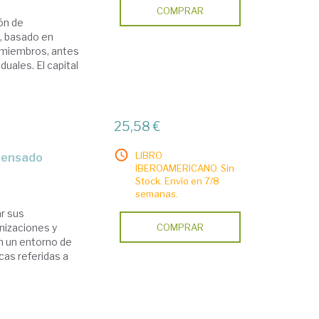
COMPRAR
ión de
, basado en
 miembros, antes
duales. El capital
25,58 €
LIBRO
mpensado
IBEROAMERICANO. Sin
Stock. Envío en 7/8
semanas.
r sus
nizaciones y
COMPRAR
n un entorno de
cas referidas a