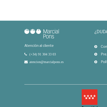
¿DUD
Atención al cliente
Com
Pre
(+34) 91 304 33 03
Polí
atencion@marcialpons.es