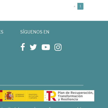
(current)
«
1
ES
SÍGUENOS EN