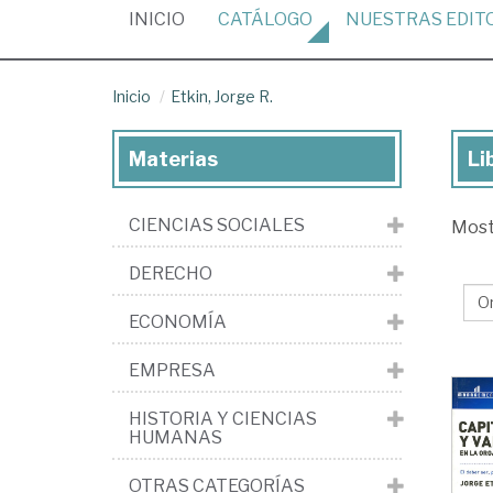
(CURRENT)
INICIO
CATÁLOGO
NUESTRAS
EDIT
Inicio
Etkin, Jorge R.
Materias
Li
Lib
de
CIENCIAS SOCIALES
Mos
Etk
Jo
DERECHO
R.
ECONOMÍA
EMPRESA
HISTORIA Y CIENCIAS
HUMANAS
OTRAS CATEGORÍAS