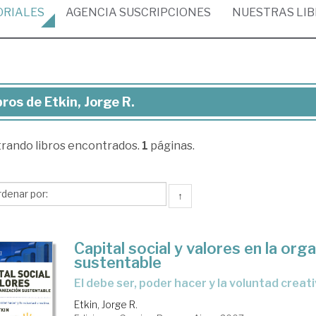
ORIALES
AGENCIA
SUSCRIPCIONES
NUESTRAS
LI
bros de Etkin, Jorge R.
ros
trando
libros encontrados.
1
páginas.
in,
rge
↑
Capital social y valores en la org
sustentable
el debe ser, poder hacer y la voluntad creat
Etkin, Jorge R.