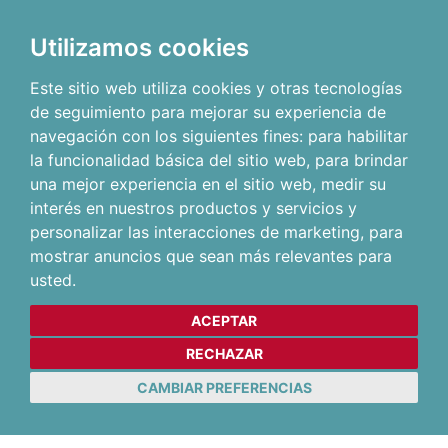
Utilizamos cookies
Este sitio web utiliza cookies y otras tecnologías
de seguimiento para mejorar su experiencia de
navegación con los siguientes fines:
para habilitar
la funcionalidad básica del sitio web
,
para brindar
una mejor experiencia en el sitio web
,
medir su
interés en nuestros productos y servicios y
personalizar las interacciones de marketing
,
para
mostrar anuncios que sean más relevantes para
usted
.
ACEPTAR
RECHAZAR
CAMBIAR PREFERENCIAS