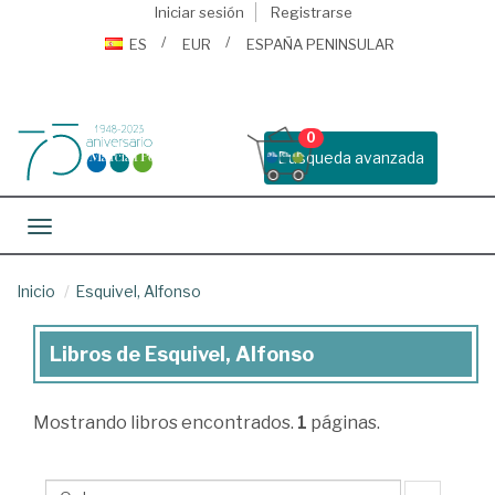
Iniciar sesión
Registrarse
ES
EUR
ESPAÑA PENINSULAR
0
Busqueda avanzada
Toggle navigation
Inicio
Esquivel, Alfonso
Libros de Esquivel, Alfonso
Libros
de
Mostrando
libros encontrados.
1
páginas.
Esquivel,
Alfonso